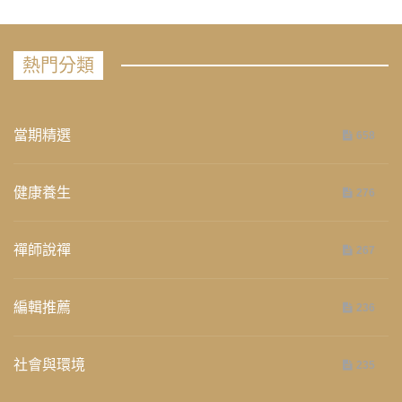
熱門分類
當期精選
658
健康養生
276
禪師說禪
267
編輯推薦
236
社會與環境
235