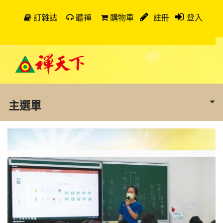
訂雜誌
聽禪
購物車
註冊
登入
主選單