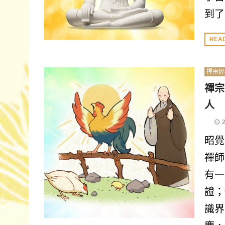
到了
REA
禪宗經
禪宗
人
昭覺
禪師
有一
證；
識界