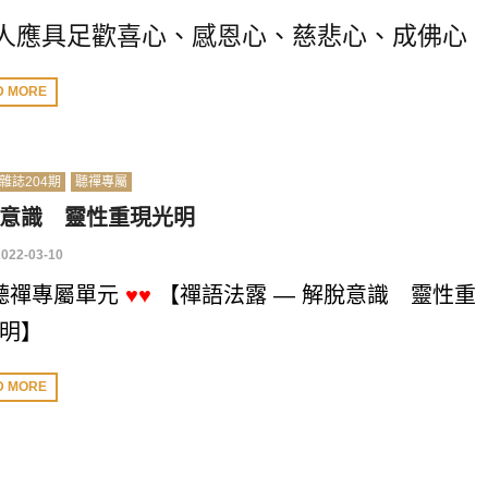
人應具足歡喜心、感恩心、慈悲心、成佛心
D MORE
雜誌204期
聽禪專屬
意識 靈性重現光明
2022-03-10
聽禪專屬單元
♥♥
【禪語法露 — 解脫意識 靈性重
明】
D MORE