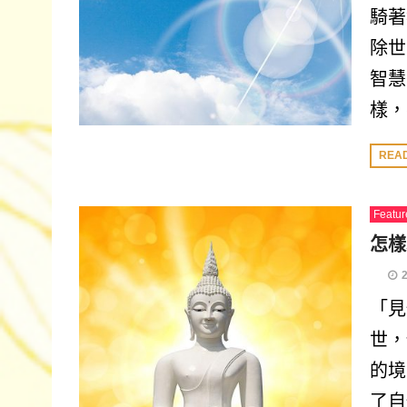
騎著
除世
智慧
樣，
REA
Featur
怎樣
「見
世，
的境
了自