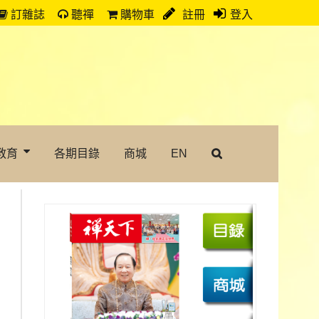
訂雜誌
聽禪
購物車
註冊
登入
教育
各期目錄
商城
EN