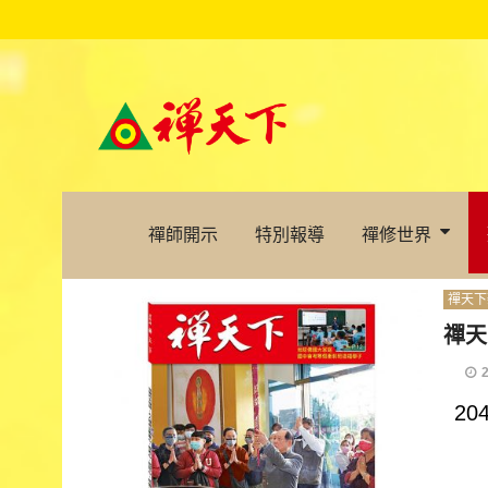
禪師開示
特別報導
禪修世界
禪天下
禪天
2