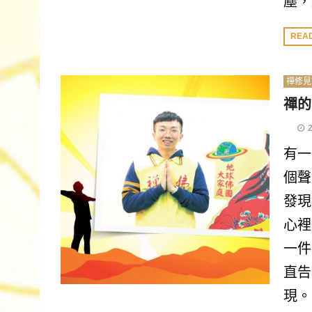
塵，
REA
禪修見
禪的
有一
個聲
發現
心裡
一件
直告
現。