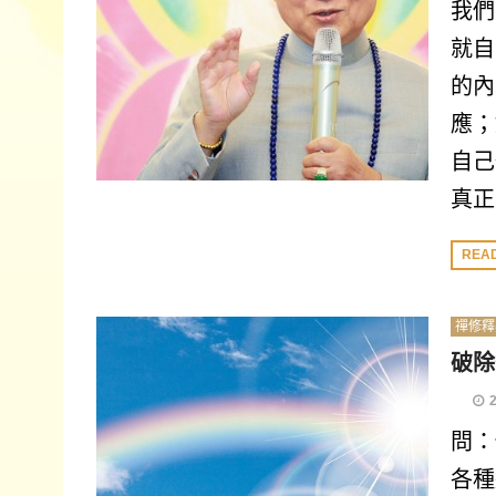
我們
就自
的內
應；
自己
真正
REA
禪修釋
破除
問：
各種