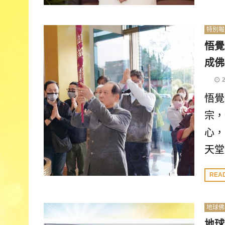
特別報
悟覺
成佛
悟覺
宗，
心，
天堂
REA
地球佛
地球