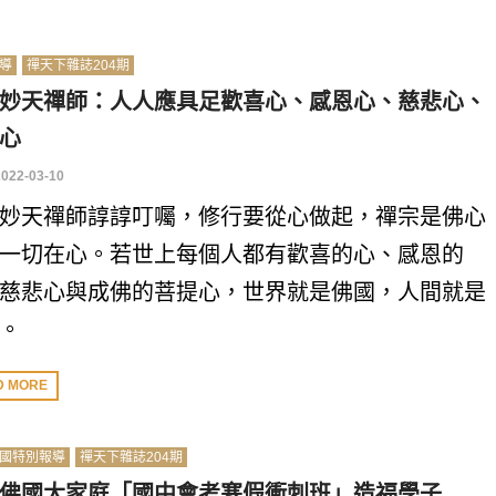
導
禪天下雜誌204期
妙天禪師：人人應具足歡喜心、感恩心、慈悲心、
心
2022-03-10
妙天禪師諄諄叮囑，修行要從心做起，禪宗是佛心
一切在心。若世上每個人都有歡喜的心、感恩的
慈悲心與成佛的菩提心，世界就是佛國，人間就是
。
D MORE
國特別報導
禪天下雜誌204期
佛國大家庭「國中會考寒假衝刺班」造福學子