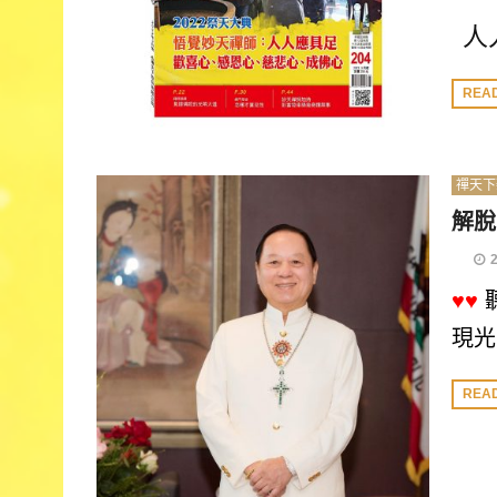
人
REA
禪天下
解脫
♥♥
現光
REA