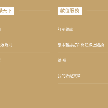
禪天下
數位服務
們
訂閱雜誌
款及規則
紙本雜誌訂戶開通線上閱讀
策
聽 禪
我的收藏文章