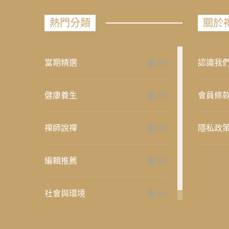
熱門分類
關於
當期精選
認識我
658
健康養生
會員條
276
禪師說禪
隱私政
267
編輯推薦
236
社會與環境
235