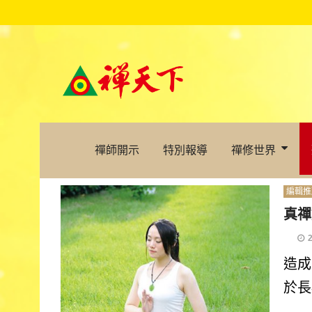
禪師開示
特別報導
禪修世界
編輯推
真禪
造成
於長