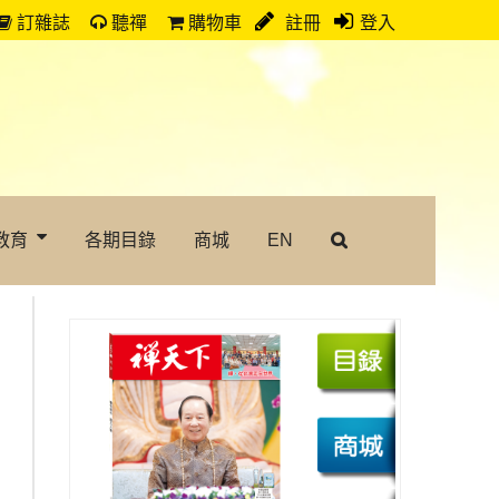
訂雜誌
聽禪
購物車
註冊
登入
教育
各期目錄
商城
EN