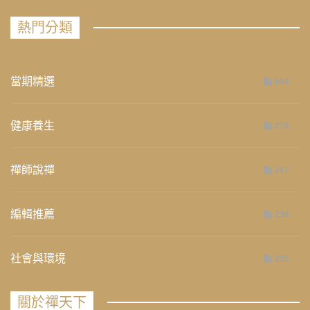
熱門分類
當期精選
658
健康養生
276
禪師說禪
267
編輯推薦
236
社會與環境
235
關於禪天下