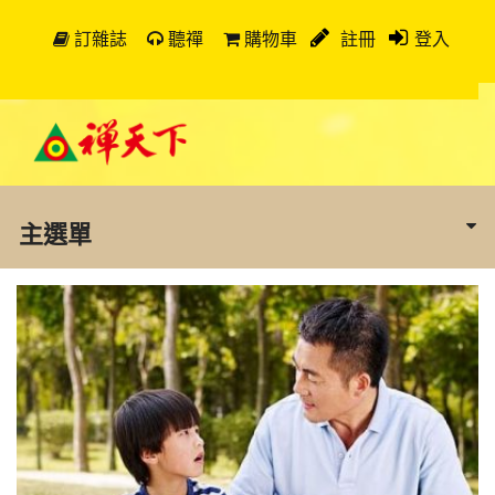
訂雜誌
聽禪
購物車
註冊
登入
主選單