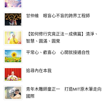
甘仲維 眼盲心不盲的跨界工程師
【如何修行究竟正法－成佛篇】清淨、
智慧、圓滿、圓覺
平常心、歡喜心 心開就接通自性
追尋內在本我
青年木雕師童正一 打造MIT原木筆走向
國際