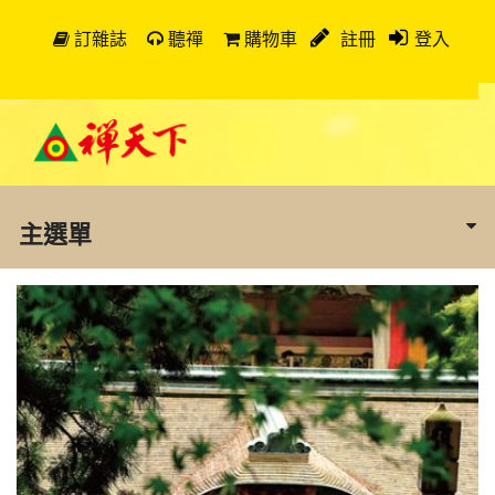
訂雜誌
聽禪
購物車
註冊
登入
主選單