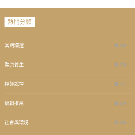
熱門分類
當期精選
658
健康養生
276
禪師說禪
267
編輯推薦
236
社會與環境
235