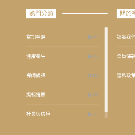
熱門分類
關於
當期精選
認識我
658
健康養生
會員條
276
禪師說禪
隱私政
267
編輯推薦
236
社會與環境
235