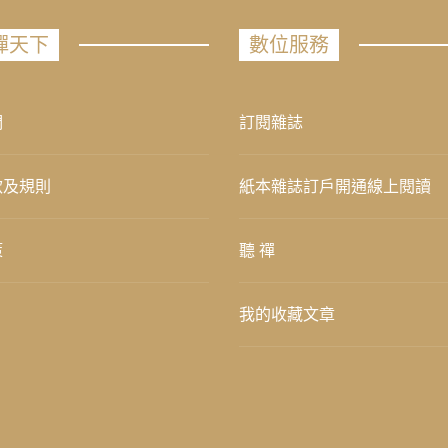
禪天下
數位服務
們
訂閱雜誌
款及規則
紙本雜誌訂戶開通線上閱讀
策
聽 禪
我的收藏文章