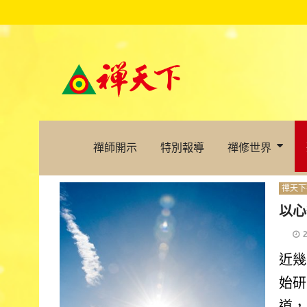
禪師開示
特別報導
禪修世界
禪天下
以心
近幾
始研
道，