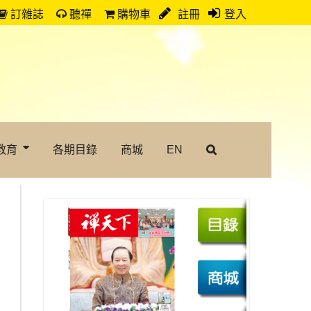
訂雜誌
聽禪
購物車
註冊
登入
教育
各期目錄
商城
EN