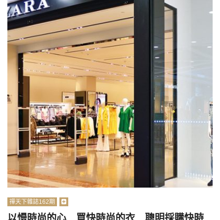
禪天下雜誌162期
以慢時尚的心 買快時尚的衣 聰明採購快時