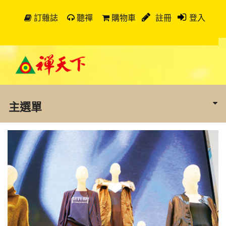
訂雜誌
聽禪
購物車
註冊
登入
主選單