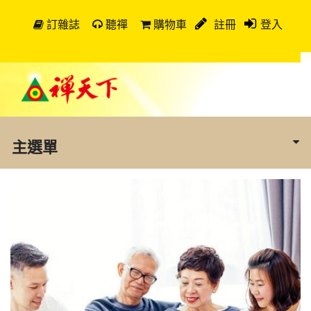
訂雜誌
聽禪
購物車
註冊
登入
主選單