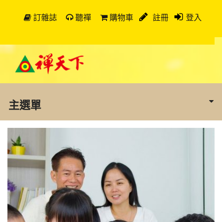
訂雜誌
聽禪
購物車
註冊
登入
主選單