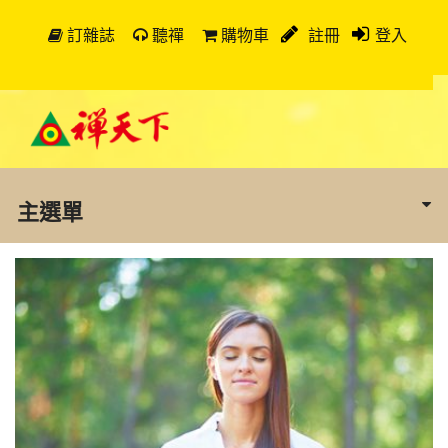
訂雜誌
聽禪
購物車
註冊
登入
主選單