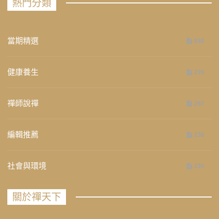
熱門分類
當期精選
658
健康養生
276
禪師說禪
267
編輯推薦
236
社會與環境
235
關於禪天下