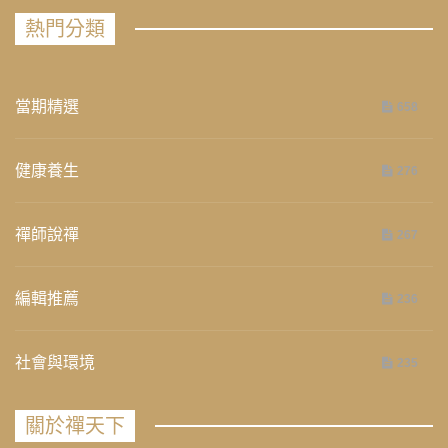
熱門分類
當期精選
658
健康養生
276
禪師說禪
267
編輯推薦
236
社會與環境
235
關於禪天下