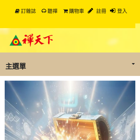
訂雜誌
聽禪
購物車
註冊
登入
主選單