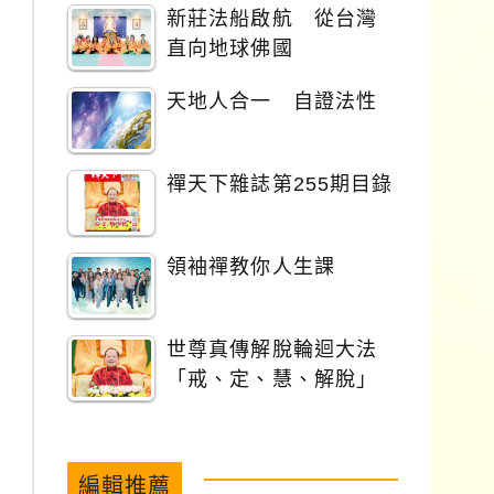
新莊法船啟航 從台灣
直向地球佛國
天地人合一 自證法性
禪天下雜誌第255期目錄
領袖禪教你人生課
世尊真傳解脫輪迴大法
「戒、定、慧、解脫」
編輯推薦