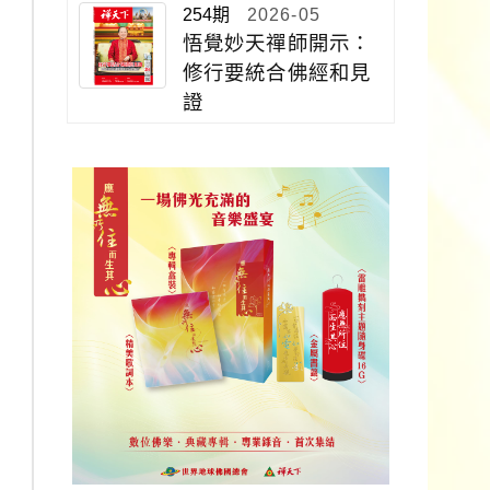
254期
2026-05
悟覺妙天禪師開示：
修行要統合佛經和見
證