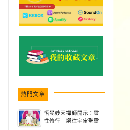
熱門文章
悟覺妙天禪師開示：靈
性修行 嚮往宇宙聖靈