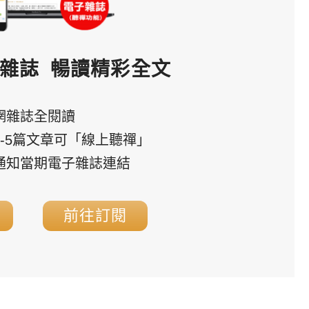
雜誌
暢讀精彩全文
網雜誌全閱讀
3-5篇文章可「線上聽禪」
通知當期電子雜誌連結
前往訂閱