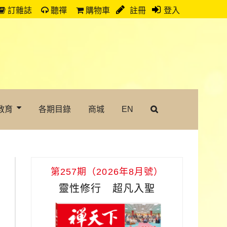
訂雜誌
聽禪
購物車
註冊
登入
教育
各期目錄
商城
EN
第257期（2026年8月號）
靈性修行 超凡入聖