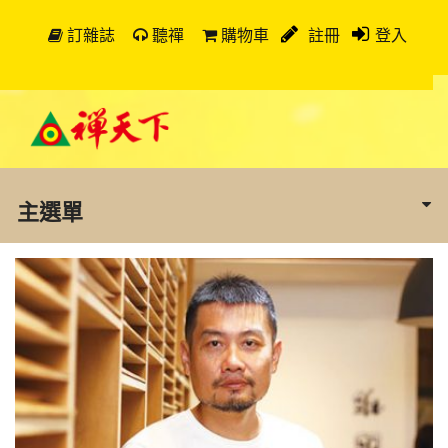
訂雜誌
聽禪
購物車
註冊
登入
主選單