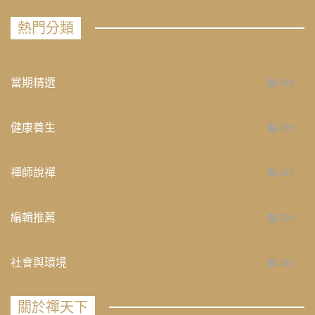
熱門分類
當期精選
658
健康養生
276
禪師說禪
267
編輯推薦
236
社會與環境
235
關於禪天下