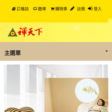
訂雜誌
聽禪
購物車
註冊
登入
主選單