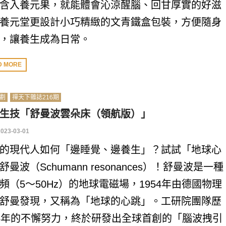
含入養元果，就能體會沁涼醒腦、回甘厚實的好滋
養元堂更設計小巧精緻的文青鐵盒包裝，方便隨身
，讓養生成為日常。
D MORE
劃
禪天下雜誌216期
生技「舒曼波雲朵床（領航版）」
2023-03-01
的現代人如何「邊睡覺、邊養生」？試試「地球心
舒曼波（Schumann resonances）！舒曼波是一種
頻（5～50Hz）的地球電磁場，1954年由德國物理
舒曼發現，又稱為「地球的心跳」。工研院團隊歷
5年的不懈努力，終於研發出全球首創的「腦波拽引