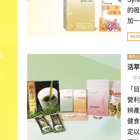
的吸
加一
REA
廣告企
活萃
「目
營利
辨產
健食
定以