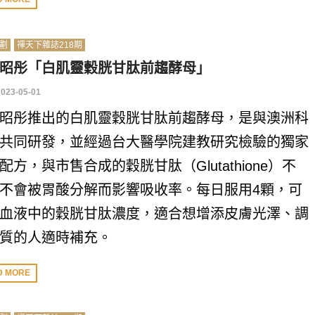
劃
禪天下雜誌218期
昭彤「白肌靈穀胱甘肽前趨酵母」
2023-05-01
昭彤推出的白肌靈穀胱甘肽前趨酵母，是與澳洲科
共同研發，並經過台大醫學院建教研究檢驗的獨家
配方，與市售合成的穀胱甘肽（Glutathione）不
不會被胃酸分解而影響吸收率。每日服用4顆，可
血液中的穀胱甘肽濃度，適合想增添皮膚光澤、調
質的人適時補充。
D MORE