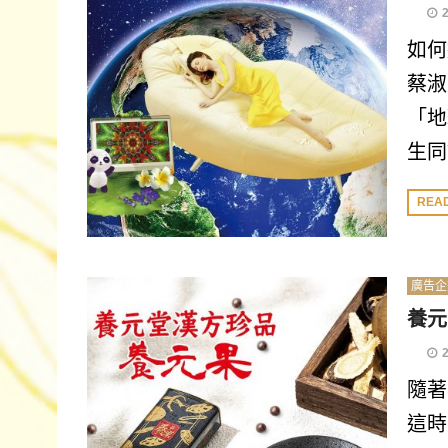
如何
蔡淑
「地
生同
REA
廣告企
養元
隨著
這時