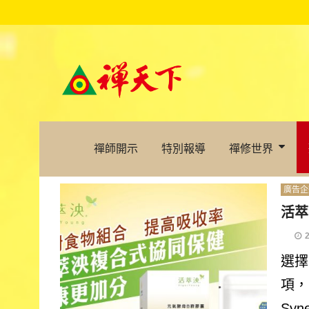
禪師開示
特別報導
禪修世界
廣告企
活萃
選擇
項，
Sy