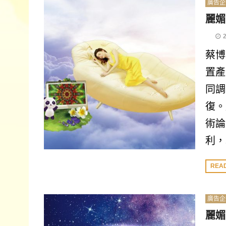
廣告企
麗媚
蔡博
置產
同調
復。
術論
利，
REA
廣告企
麗媚