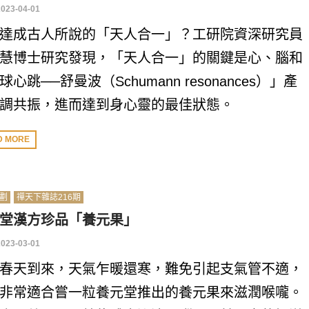
2023-04-01
達成古人所說的「天人合一」？工研院資深研究員
慧博士研究發現，「天人合一」的關鍵是心、腦和
球心跳──舒曼波（Schumann resonances）」產
調共振，進而達到身心靈的最佳狀態。
D MORE
劃
禪天下雜誌216期
堂漢方珍品「養元果」
2023-03-01
春天到來，天氣乍暖還寒，難免引起支氣管不適，
非常適合嘗一粒養元堂推出的養元果來滋潤喉嚨。