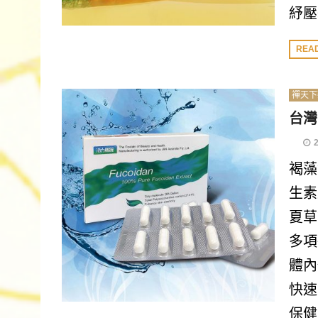
紓壓
REA
禪天下
台灣
褐藻
生素
夏草
多項
體內
快速
保健