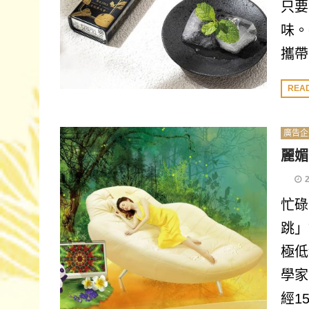
只要
味。
攜帶
REA
廣告企
麗媚
忙碌
跳」
極低
學家
經1