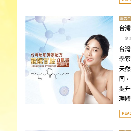
廣告企
台灣
台灣
學家
天然
同，
提升
理體
REA