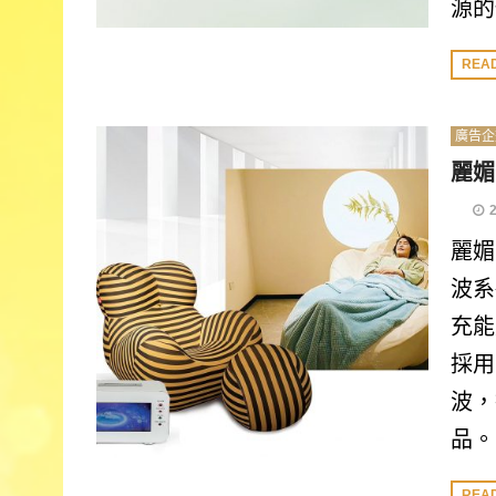
源的
REA
廣告企
麗媚
麗媚
波系
充能
採用
波，
品。
REA