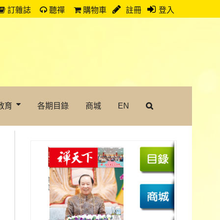
訂雜誌
聽禪
購物車
註冊
登入
教育
各期目錄
商城
EN