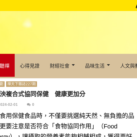
聽禪
心得見證
財經社會
品味生活
人文與
劃
禪天下雜誌227期
泱複合式協同保健 健康更加分
2024-02-01
0
食用保健食品時，不僅要挑選純天然、無負擔的品
更要注意是否符合「食物協同作用」（Food
nergy），讓攝取的營養素能夠相輔相成，獲得更好