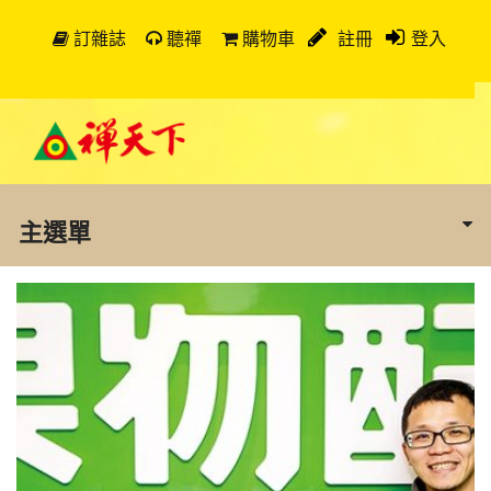
訂雜誌
聽禪
購物車
註冊
登入
主選單