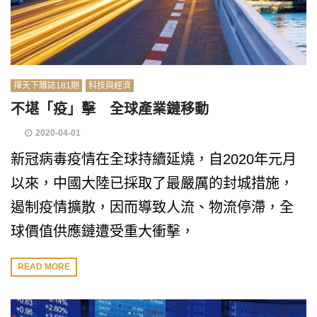
禪天下雜誌181期
科技與經濟
不堪「疫」擊 全球產業鏈移動
2020-04-01
新冠病毒疫情在全球持續延燒，自2020年元月
以來，中國大陸已採取了最嚴厲的封城措施，
遏制疫情擴散，因而導致人流、物流停滯，全
球價值供應鏈遭受重大衝擊，
READ MORE