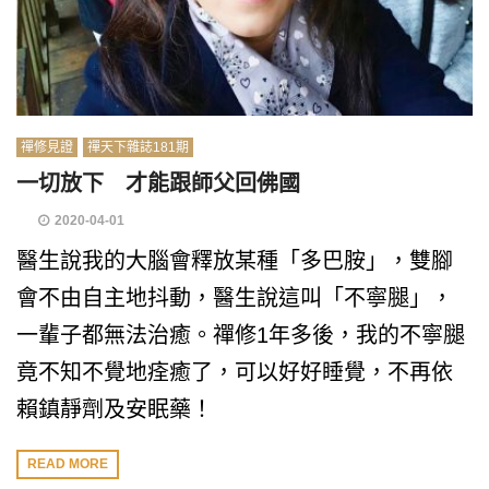
禪修見證
禪天下雜誌181期
一切放下 才能跟師父回佛國
2020-04-01
醫生說我的大腦會釋放某種「多巴胺」，雙腳
會不由自主地抖動，醫生說這叫「不寧腿」，
一輩子都無法治癒。禪修1年多後，我的不寧腿
竟不知不覺地痊癒了，可以好好睡覺，不再依
賴鎮靜劑及安眠藥！
READ MORE