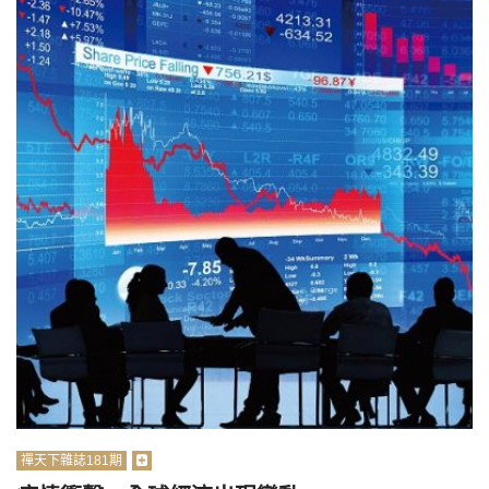
禪天下雜誌181期