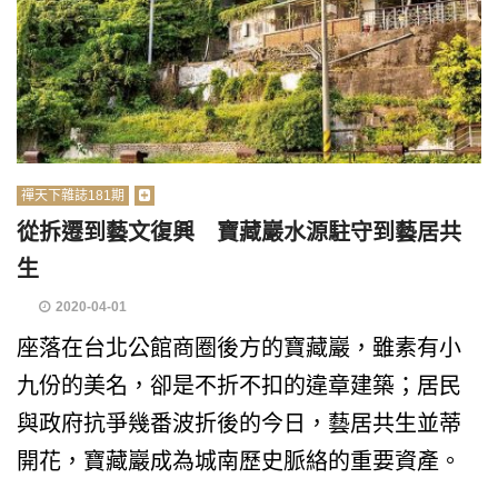
禪天下雜誌181期
從拆遷到藝文復興 寶藏巖水源駐守到藝居共
生
2020-04-01
座落在台北公館商圈後方的寶藏巖，雖素有小
九份的美名，卻是不折不扣的違章建築；居民
與政府抗爭幾番波折後的今日，藝居共生並蒂
開花，寶藏巖成為城南歷史脈絡的重要資產。