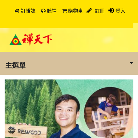
訂雜誌
聽禪
購物車
註冊
登入
主選單