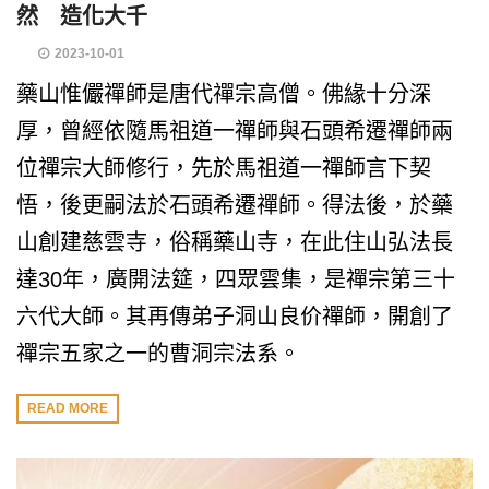
然 造化大千
2023-10-01
藥山惟儼禪師是唐代禪宗高僧。佛緣十分深
厚，曾經依隨馬祖道一禪師與石頭希遷禪師兩
位禪宗大師修行，先於馬祖道一禪師言下契
悟，後更嗣法於石頭希遷禪師。得法後，於藥
山創建慈雲寺，俗稱藥山寺，在此住山弘法長
達30年，廣開法筵，四眾雲集，是禪宗第三十
六代大師。其再傳弟子洞山良价禪師，開創了
禪宗五家之一的曹洞宗法系。
READ MORE