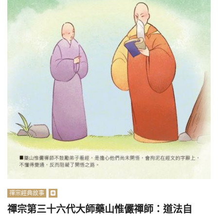
禪宗經典故事
禪宗第三十六代大師藥山惟儼禪師：道法自