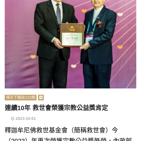
禪天下雜誌223期
連續10年 救世會榮獲宗教公益獎肯定
2023-10-01
釋迦牟尼佛救世基金會（簡稱救世會）今