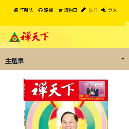
訂雜誌
聽禪
購物車
註冊
登入
主選單