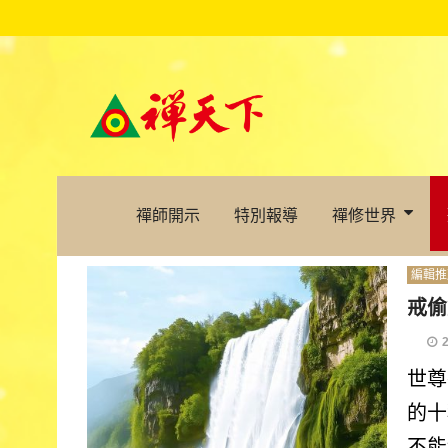
禪師開示
特別報導
禪修世界
編輯推
戒偷
世尊
的十
不能