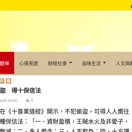
聽禪
心得見證
財經社會
品味生活
人文與
薦
盜 得十保信法
2025-10-01
0
在《十善業道經》開示，不犯偷盜，可得人人嚮往
種保信法：「一、資財盈積，王賊水火及非愛子，
散滅；二、多人愛念；三、人不欺負；四、十方讚