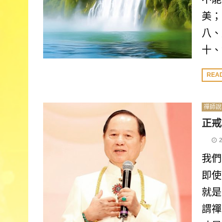
美；
八、
十、
REA
禪師說
正戒
我們
即使
就是
謂禪