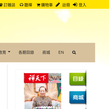
訂雜誌
聽禪
購物車
註冊
登入
教育
各期目錄
商城
EN