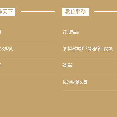
禪天下
數位服務
們
訂閱雜誌
款及規則
紙本雜誌訂戶開通線上閱讀
策
聽 禪
我的收藏文章