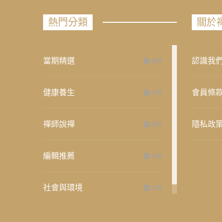
熱門分類
關於
當期精選
認識我
658
健康養生
會員條
276
禪師說禪
隱私政
267
編輯推薦
236
社會與環境
235