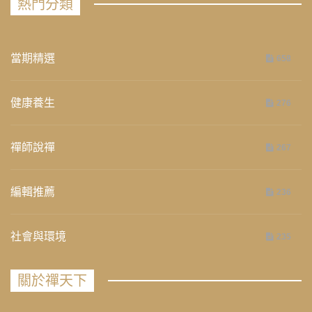
熱門分類
當期精選
658
健康養生
276
禪師說禪
267
編輯推薦
236
社會與環境
235
關於禪天下