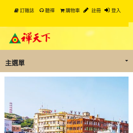
訂雜誌
聽禪
購物車
註冊
登入
主選單