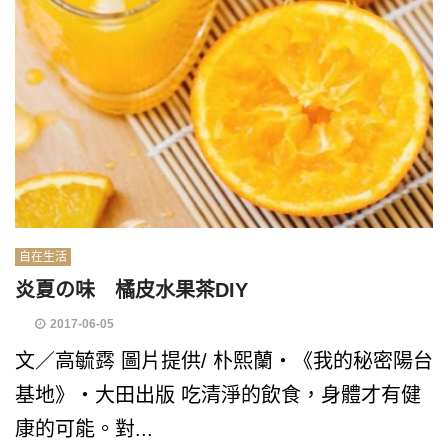
自在生活
炎夏の味 橘皮水果茶DIY
2017-06-05
文／高毓霠 圖片提供/ 朴熙蘭‧《我的秘密陽台
基地》‧大田出版 吃清淨的飲食，身體才有健
康的可能。對...