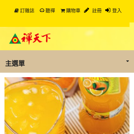
訂雜誌
聽禪
購物車
註冊
登入
主選單