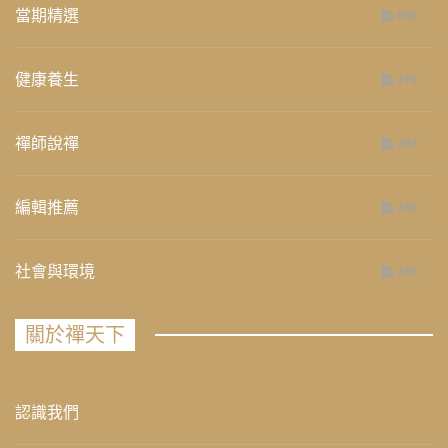
當期精選
658
健康養生
276
禪師說禪
267
編輯推薦
236
社會與環境
235
關於禪天下
認識我們