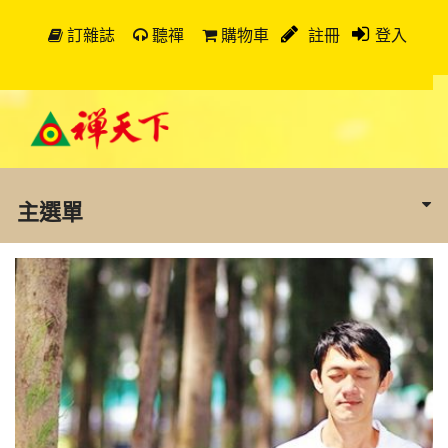
訂雜誌
聽禪
購物車
註冊
登入
主選單