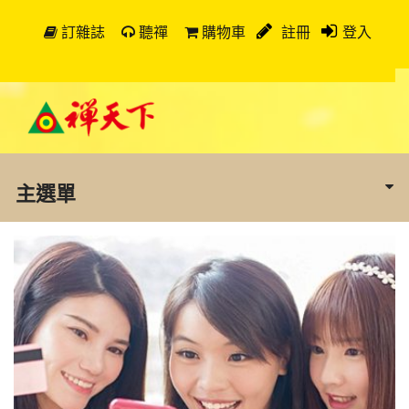
訂雜誌
聽禪
購物車
註冊
登入
主選單