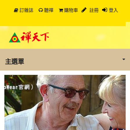
訂雜誌
聽禪
購物車
註冊
登入
主選單