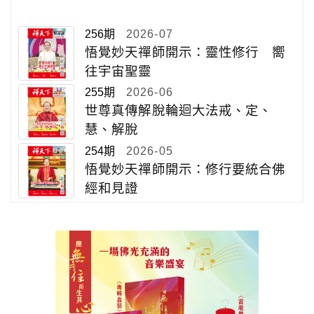
256期
2026-07
悟覺妙天禪師開示：靈性修行 嚮
往宇宙聖靈
255期
2026-06
世尊真傳解脫輪迴大法戒、定、
慧、解脫
254期
2026-05
悟覺妙天禪師開示：修行要統合佛
經和見證