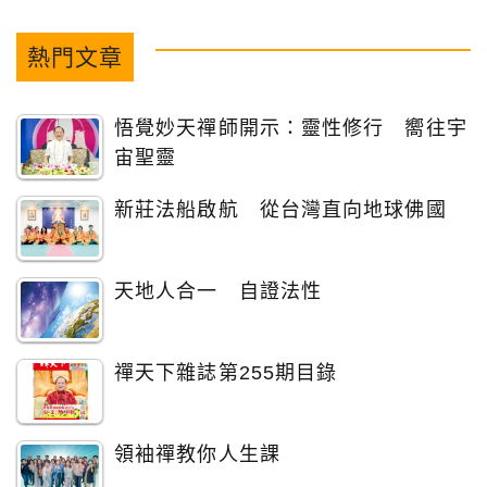
熱門文章
悟覺妙天禪師開示：靈性修行 嚮往宇
宙聖靈
新莊法船啟航 從台灣直向地球佛國
天地人合一 自證法性
禪天下雜誌第255期目錄
領袖禪教你人生課