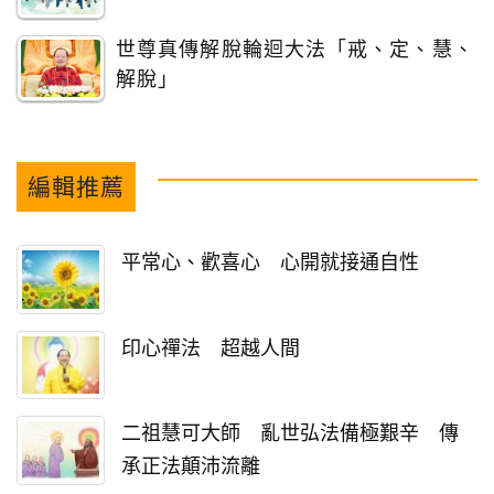
世尊真傳解脫輪迴大法「戒、定、慧、
解脫」
編輯推薦
平常心、歡喜心 心開就接通自性
印心禪法 超越人間
二祖慧可大師 亂世弘法備極艱辛 傳
承正法顛沛流離