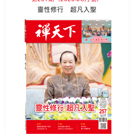
靈性修行 超凡入聖