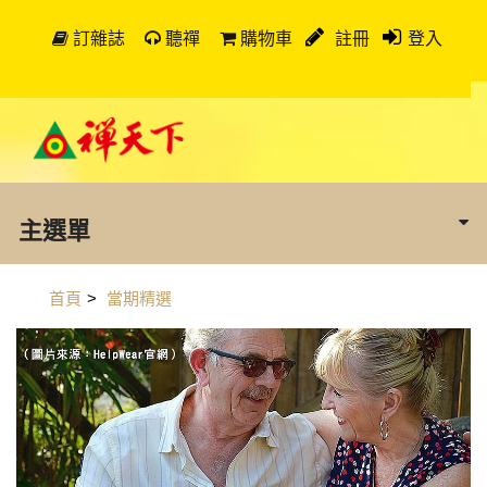
訂雜誌
聽禪
購物車
註冊
登入
主選單
首頁
>
當期精選