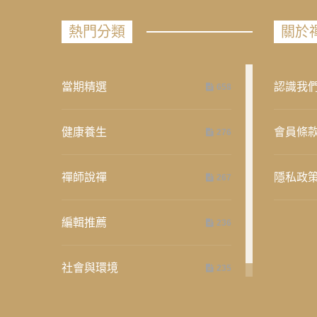
熱門分類
關於
當期精選
認識我
658
健康養生
會員條
276
禪師說禪
隱私政
267
編輯推薦
236
社會與環境
235