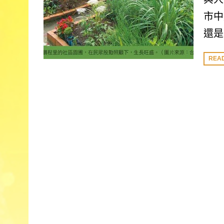
市中
還是
REA