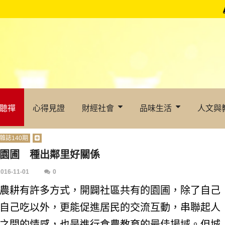
聽禪
心得見證
財經社會
品味生活
人文與
雜誌140期
園圃 種出鄰里好關係
2016-11-01
0
農耕有許多方式，開闢社區共有的園圃，除了自己
自己吃以外，更能促進居民的交流互動，串聯起人
之間的情感，也是進行食農教育的最佳場域。但城