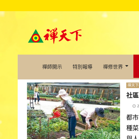
禪師開示
特別報導
禪修世界
禪天下
社區
都市
種菜
與人