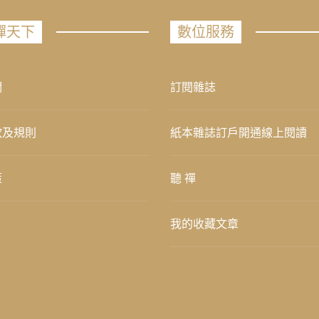
禪天下
數位服務
們
訂閱雜誌
款及規則
紙本雜誌訂戶開通線上閱讀
策
聽 禪
我的收藏文章