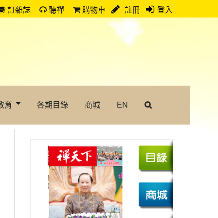
訂雜誌
聽禪
購物車
註冊
登入
教育
各期目錄
商城
EN