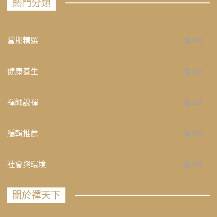
熱門分類
當期精選
658
健康養生
276
禪師說禪
267
編輯推薦
236
社會與環境
235
關於禪天下