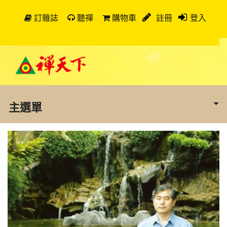
訂雜誌
聽禪
購物車
註冊
登入
主選單