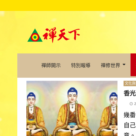
禪師開示
特別報導
禪修世界
文化與
香光
幾番
自己
意。