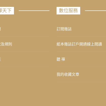
禪天下
數位服務
們
訂閱雜誌
款及規則
紙本雜誌訂戶開通線上閱讀
策
聽 禪
我的收藏文章