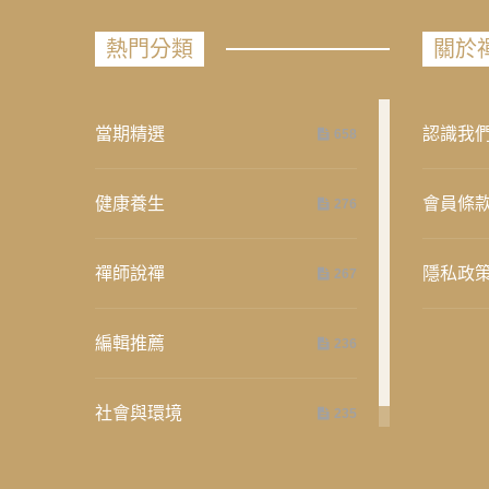
熱門分類
關於
當期精選
認識我
658
健康養生
會員條
276
禪師說禪
隱私政
267
編輯推薦
236
社會與環境
235