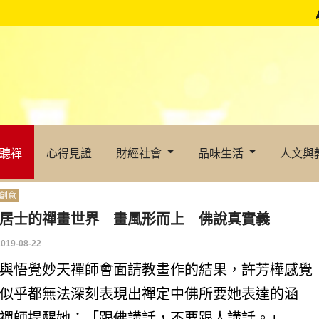
聽禪
心得見證
財經社會
品味生活
人文與
創意
居士的禪畫世界 畫風形而上 佛說真實義
2019-08-22
與悟覺妙天禪師會面請教畫作的結果，許芳樺感覺
似乎都無法深刻表現出禪定中佛所要她表達的涵
禪師提醒她：「跟佛講話，不要跟人講話。」