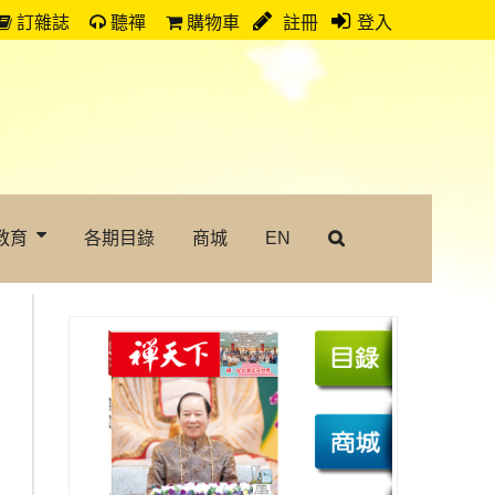
訂雜誌
聽禪
購物車
註冊
登入
教育
各期目錄
商城
EN