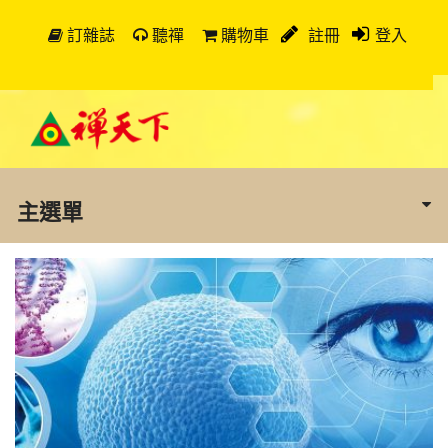
訂雜誌
聽禪
購物車
註冊
登入
主選單