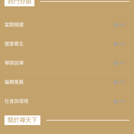
熱門分類
當期精選
658
健康養生
276
禪師說禪
267
編輯推薦
236
社會與環境
235
關於禪天下