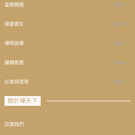
當期精選
658
健康養生
276
禪師說禪
267
編輯推薦
236
社會與環境
235
關於禪天下
認識我們