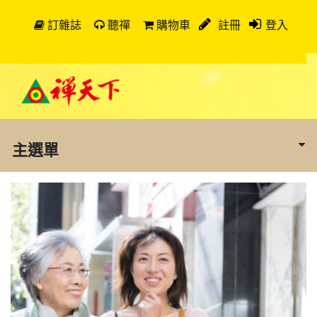
訂雜誌
聽禪
購物車
註冊
登入
主選單