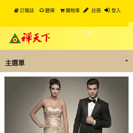
訂雜誌
聽禪
購物車
註冊
登入
主選單