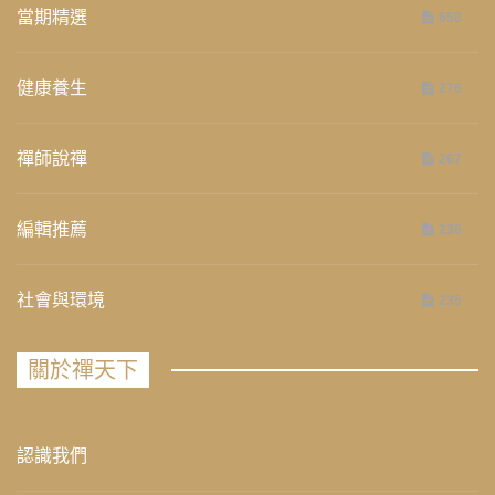
當期精選
658
健康養生
276
禪師說禪
267
編輯推薦
236
社會與環境
235
關於禪天下
認識我們