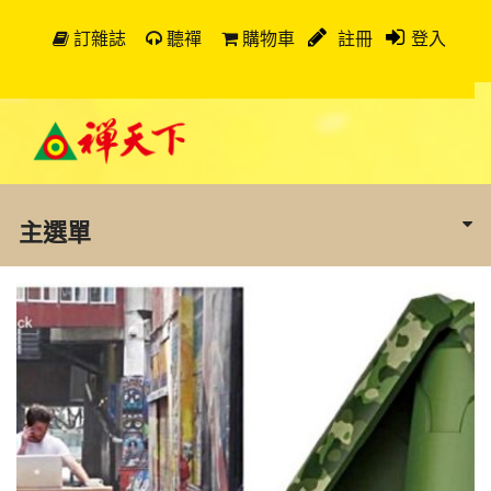
訂雜誌
聽禪
購物車
註冊
登入
主選單