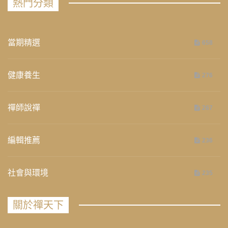
熱門分類
當期精選
658
健康養生
276
禪師說禪
267
編輯推薦
236
社會與環境
235
關於禪天下