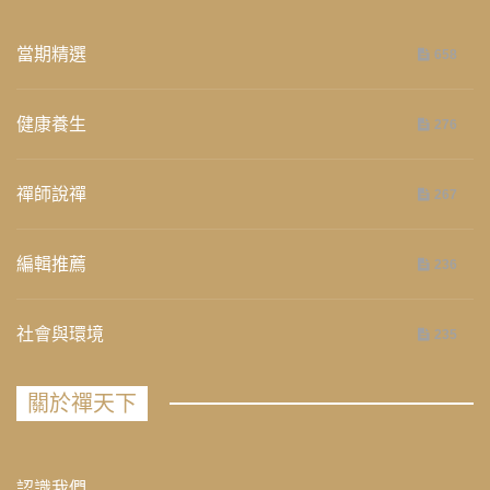
當期精選
658
健康養生
276
禪師說禪
267
編輯推薦
236
社會與環境
235
關於禪天下
認識我們