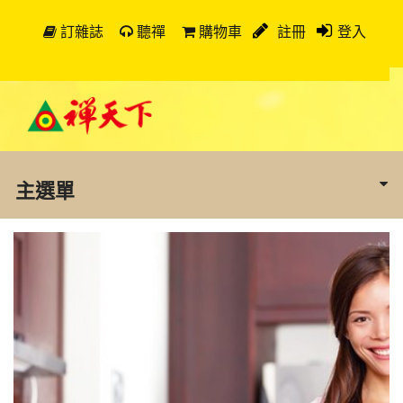
訂雜誌
聽禪
購物車
註冊
登入
主選單