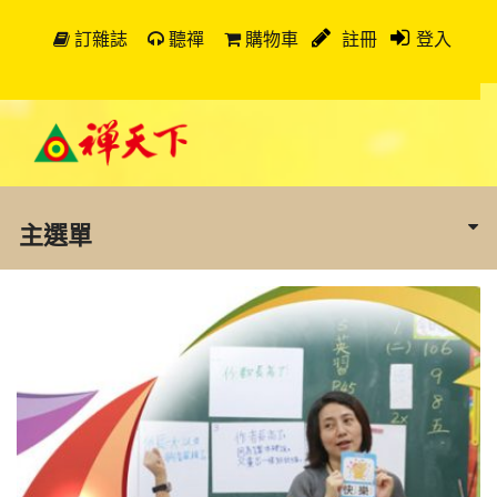
訂雜誌
聽禪
購物車
註冊
登入
主選單