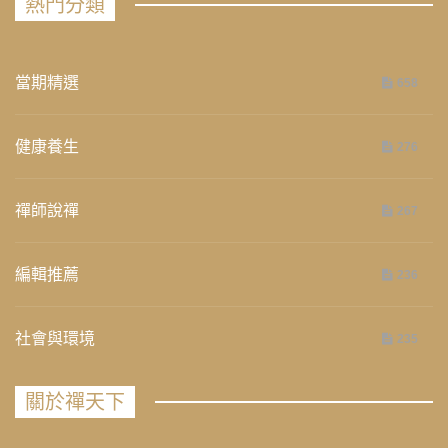
熱門分類
當期精選
658
健康養生
276
禪師說禪
267
編輯推薦
236
社會與環境
235
關於禪天下