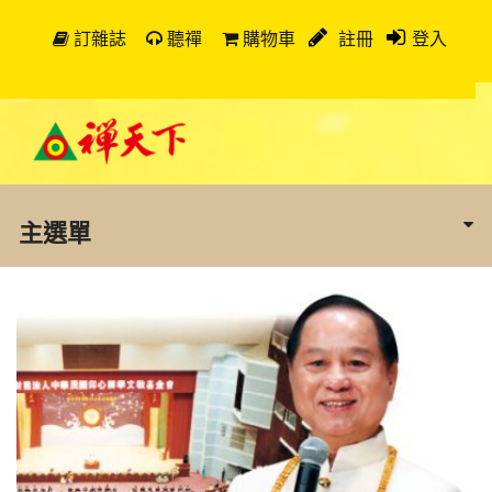
訂雜誌
聽禪
購物車
註冊
登入
主選單