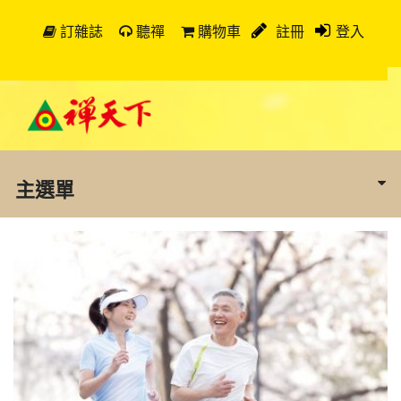
訂雜誌
聽禪
購物車
註冊
登入
主選單