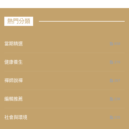
熱門分類
當期精選
658
健康養生
276
禪師說禪
267
編輯推薦
236
社會與環境
235