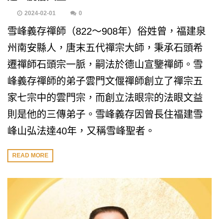
2024-02-01
0
雪峰義存禪師（822～908年）俗姓曾，福建泉
州南安縣人，唐末五代禪宗大師，秉承石頭希
遷禪師石頭宗一脈，嗣法於德山宣鑒禪師。雪
峰義存禪師的弟子雲門文偃禪師創立了禪宗五
家七宗中的雲門宗，而創立法眼宗的法眼文益
則是他的三傳弟子。雪峰義存因曾長住福建雪
峰山弘法達40年，又稱雪峰聖者。
READ MORE