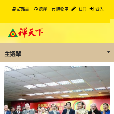
訂雜誌
聽禪
購物車
註冊
登入
主選單