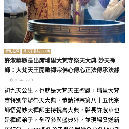
特別報導
禪天下雜誌227期
許淑華縣長出席埔里大梵寺祭天大典 妙天禪
師：大梵天王開啟禪宗佛心傳心正法傳承法緣
2024-02-19
初九天公生，也就是大梵天王聖誕，埔里大梵
寺特別舉辦祭天大典，恭請禪宗第八十五代宗
師悟覺妙天禪師主持祝壽大典，縣長許淑華也
是禪師弟子，全程參與盛典外，並現場發送新