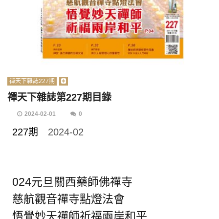
禪天下雜誌227期
禪天下雜誌第227期目錄
2024-02-01
0
227期
2024-02
024元旦關西藥師佛禪寺
慈航觀音禪寺點燈法會
悟覺妙天禪師祈福兩岸和平