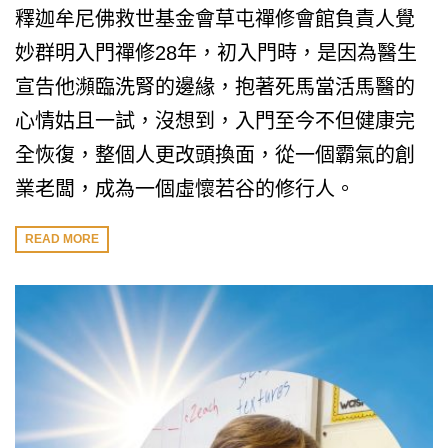
釋迦牟尼佛救世基金會草屯禪修會館負責人覺
妙群明入門禪修28年，初入門時，是因為醫生
宣告他瀕臨洗腎的邊緣，抱著死馬當活馬醫的
心情姑且一試，沒想到，入門至今不但健康完
全恢復，整個人更改頭換面，從一個霸氣的創
業老闆，成為一個虛懷若谷的修行人。
READ MORE