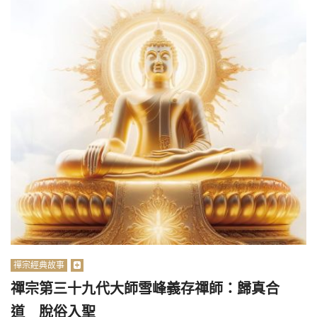
禪宗經典故事
禪宗第三十九代大師雪峰義存禪師：歸真合
道 脫俗入聖