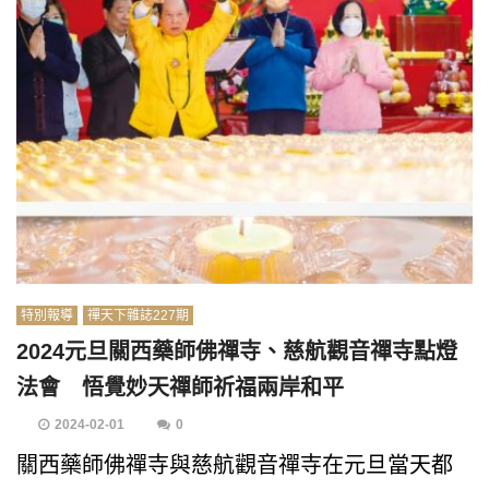
特別報導
禪天下雜誌227期
2024元旦關西藥師佛禪寺、慈航觀音禪寺點燈
法會 悟覺妙天禪師祈福兩岸和平
2024-02-01
0
關西藥師佛禪寺與慈航觀音禪寺在元旦當天都