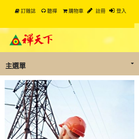
訂雜誌
聽禪
購物車
註冊
登入
主選單