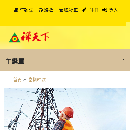
訂雜誌
聽禪
購物車
註冊
登入
主選單
首頁
>
當期精選