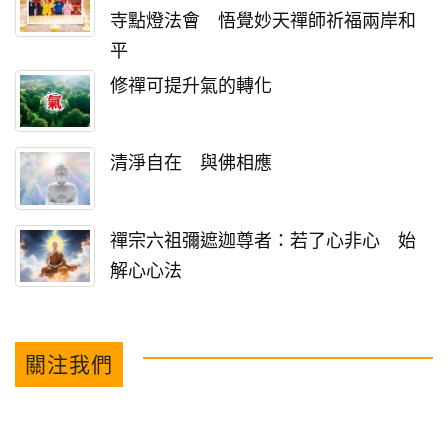
寺點燈法會 悟覺妙天禪師祈福兩岸和
平
修禪可提升氣的轉化
清淨自在 與佛相應
禪宗六祖彌遮迦尊者：若了心非心 始
解心心法
關注我們