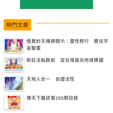
熱門文章
悟覺妙天禪師開示：靈性修行 嚮往宇
宙聖靈
新莊法船啟航 從台灣直向地球佛國
天地人合一 自證法性
禪天下雜誌第255期目錄