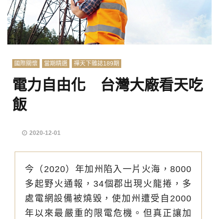
國際關懷
當期精選
禪天下雜誌189期
電力自由化 台灣大廠看天吃
飯
2020-12-01
今（2020）年加州陷入一片火海，8000
多起野火通報，34個郡出現火龍捲，多
處電網設備被燒毀，使加州遭受自2000
年以來最嚴重的限電危機。但真正讓加