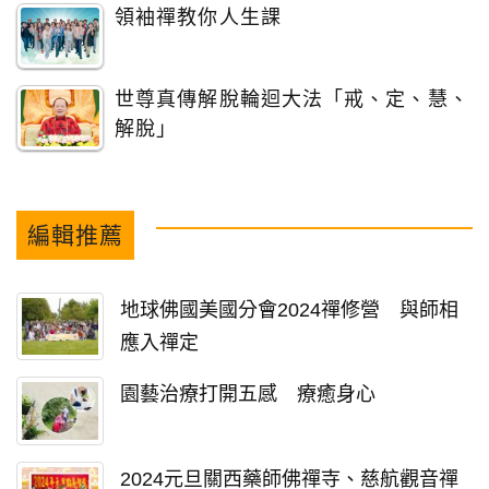
領袖禪教你人生課
世尊真傳解脫輪迴大法「戒、定、慧、
解脫」
編輯推薦
地球佛國美國分會2024禪修營 與師相
應入禪定
園藝治療打開五感 療癒身心
2024元旦關西藥師佛禪寺、慈航觀音禪