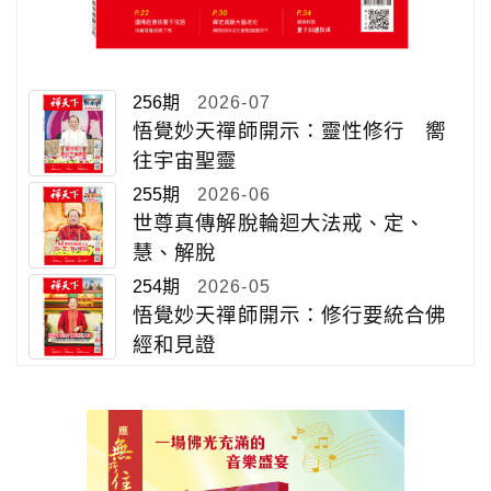
256期
2026-07
悟覺妙天禪師開示：靈性修行 嚮
往宇宙聖靈
255期
2026-06
世尊真傳解脫輪迴大法戒、定、
慧、解脫
254期
2026-05
悟覺妙天禪師開示：修行要統合佛
經和見證