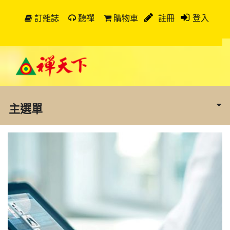
訂雜誌
聽禪
購物車
註冊
登入
主選單