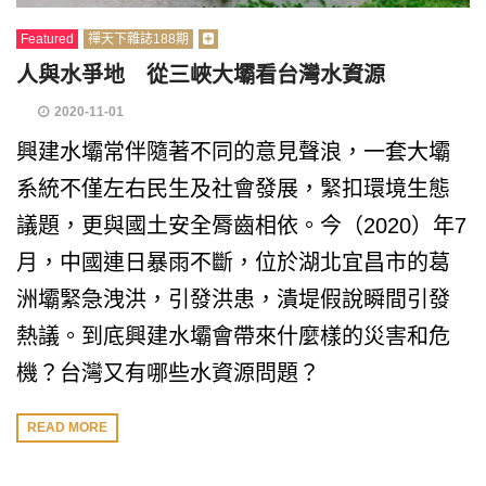
Featured
禪天下雜誌188期
人與水爭地 從三峽大壩看台灣水資源
2020-11-01
興建水壩常伴隨著不同的意見聲浪，一套大壩
系統不僅左右民生及社會發展，緊扣環境生態
議題，更與國土安全脣齒相依。今（2020）年7
月，中國連日暴雨不斷，位於湖北宜昌市的葛
洲壩緊急洩洪，引發洪患，潰堤假說瞬間引發
熱議。到底興建水壩會帶來什麼樣的災害和危
機？台灣又有哪些水資源問題？
READ MORE