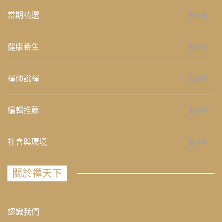
當期精選
658
健康養生
276
禪師說禪
267
編輯推薦
236
社會與環境
235
關於禪天下
認識我們