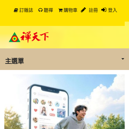
訂雜誌
聽禪
購物車
註冊
登入
主選單