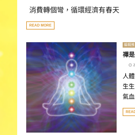
消費轉個彎，循環經濟有春天
READ MORE
編輯推
禪是
人體
生生
氣血
REA