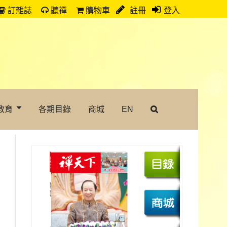
訂雜誌
聽禪
購物車
註冊
登入
教育
各期目錄
商城
EN