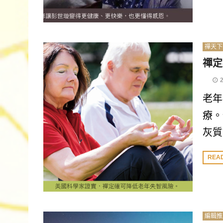
禪天下
禪定
老年
療。
灰質.
REA
編輯推