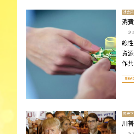
社會與
消費
線性
資源
作共.
REA
禪天下
川普