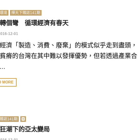
環境
禪天下雜誌141期
轉個彎 循環經濟有春天
2016-12-01
經濟「製造、消費、廢棄」的模式似乎走到盡頭，
貧瘠的台灣在其中難以發揮優勢，但若透過產業合
..
D MORE
雜誌141期
狂潮下的亞太變局