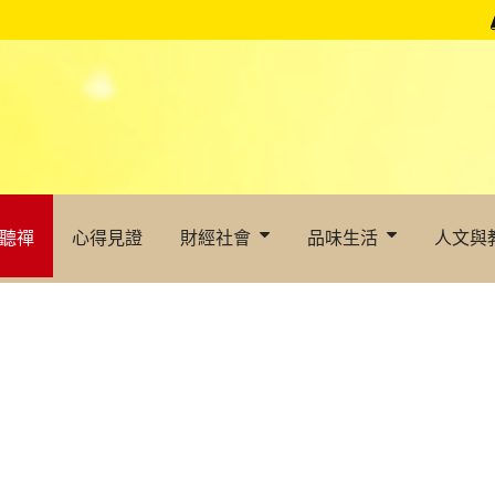
聽禪
心得見證
財經社會
品味生活
人文與