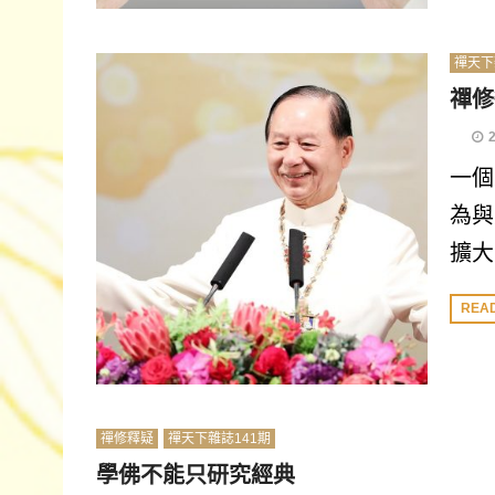
禪天下
禪修
一個
為與
擴大
REA
禪修釋疑
禪天下雜誌141期
學佛不能只研究經典