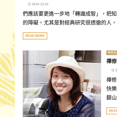
2016-12-01
們應該要更進一步地「轉識成智」，把知
的障礙，尤其是對經典研究很透徹的人，
READ MORE
禪修見
禪修
禪修
快樂
銀山
REA