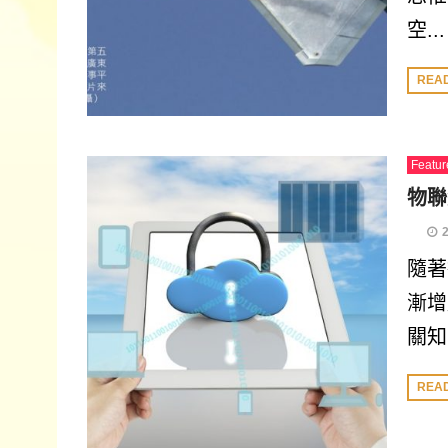
空...
REA
Featur
物聯
隨著
漸增
關知.
REA