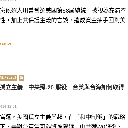
2016-12-01
黨候選人川普當選美國第58屆總統，被視為充滿不
性，加上其保護主義的言談，造成資金抽手回到美
D MORE
雜誌141期
孤立主義 中共殲-20 服役 台美與台海如何取得
2016-12-01
當選，美國孤立主義興起，在「和中制俄」的戰略
下，美對台軍售可能將被限縮；中共殲-20服役，