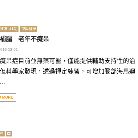
雜誌141期
禪與科學
補腦 老年不癡呆
2016-12-01
癡呆症目前並無藥可醫，僅能提供輔助支持性的治
但科學家發現，透過禪定練習，可增加腦部海馬迴
..
D MORE
薦