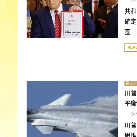
共和
確定
國...
REA
禪天下
川普
平衡
川普
思惟