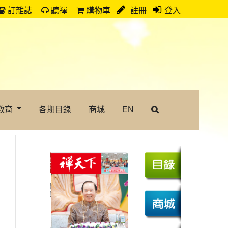
訂雜誌
聽禪
購物車
註冊
登入
教育
各期目錄
商城
EN