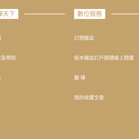
禪天下
數位服務
們
訂閱雜誌
款及規則
紙本雜誌訂戶開通線上閱讀
策
聽 禪
我的收藏文章