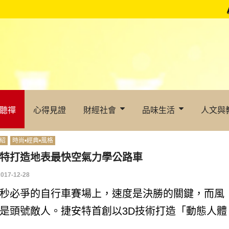
聽禪
心得見證
財經社會
品味生活
人文與
紹
時尚•經典•風格
特打造地表最快空氣力學公路車
2017-12-28
秒必爭的自行車賽場上，速度是決勝的關鍵，而風
是頭號敵人。捷安特首創以3D技術打造「動態人體