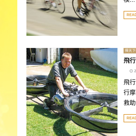
REA
禪天下
飛行
飛行
行摩
救助.
REA