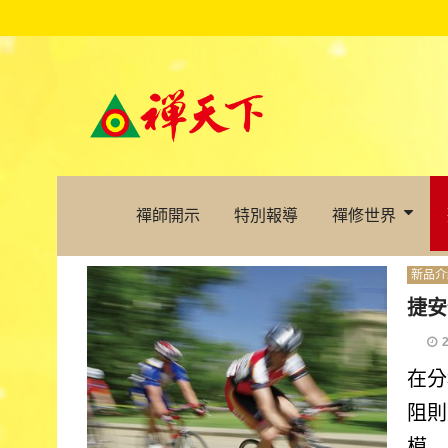
禪師開示
特別報導
禪修世界
新品介
捷安
在分
阻則
模...