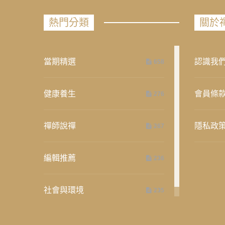
熱門分類
關於
當期精選
認識我
658
健康養生
會員條
276
禪師說禪
隱私政
267
編輯推薦
236
社會與環境
235