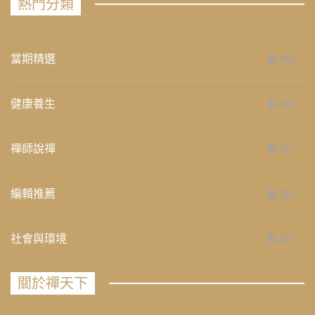
熱門分類
當期精選
658
健康養生
276
禪師說禪
267
編輯推薦
236
社會與環境
235
關於禪天下