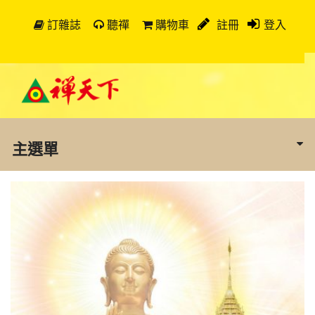
訂雜誌
聽禪
購物車
註冊
登入
主選單