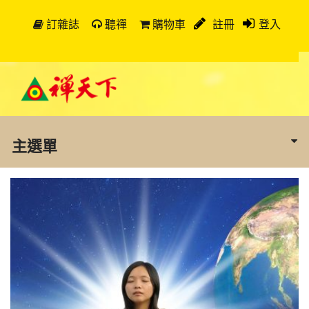
訂雜誌
聽禪
購物車
註冊
登入
主選單