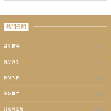
熱門分類
當期精選
658
健康養生
276
禪師說禪
267
編輯推薦
236
社會與環境
235