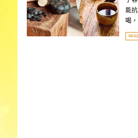
能抗
喝，
REA