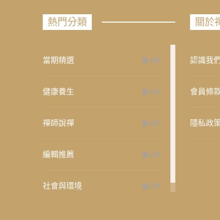
熱門分類
關於
當期精選
認識我
658
健康養生
會員條
276
禪師說禪
隱私政
267
編輯推薦
236
社會與環境
235