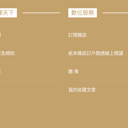
禪天下
數位服務
們
訂閱雜誌
款及規則
紙本雜誌訂戶開通線上閱讀
策
聽 禪
我的收藏文章