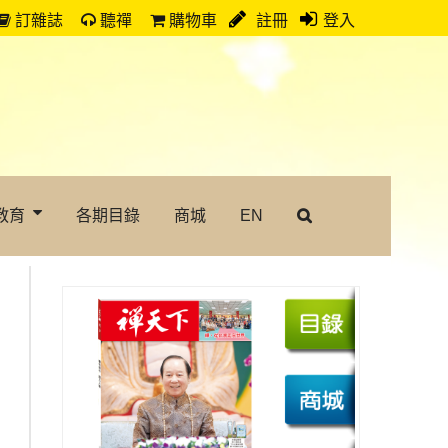
訂雜誌
聽禪
購物車
註冊
登入
教育
各期目錄
商城
EN