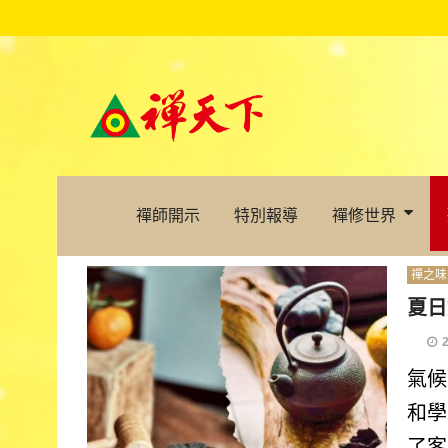
禪師開示
特別報導
禪修世界
禪之味
夏日
氣候
和學
了客