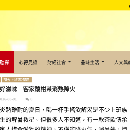
聽禪
心得見證
財經社會
品味生活
人文與
禪天下雜誌255期
好滋味 客家酸柑茶消熱降火
2026-06-01
0
炎熱難耐的夏日，喝一杯手搖飲解渴是不少上班族
生的解暑救星。但很多人不知道，有一款茶飲傳承
家人惜食愛物的精神，不僅能降火氣、消暑熱，還