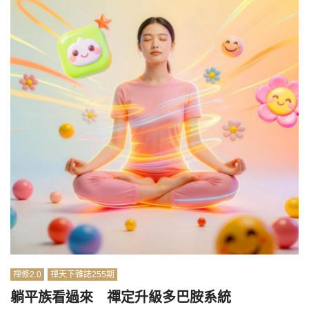
禪修2.0
禪天下雜誌255期
躺平族看過來 禪定升級多巴胺系統