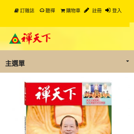
訂雜誌
聽禪
購物車
註冊
登入
主選單