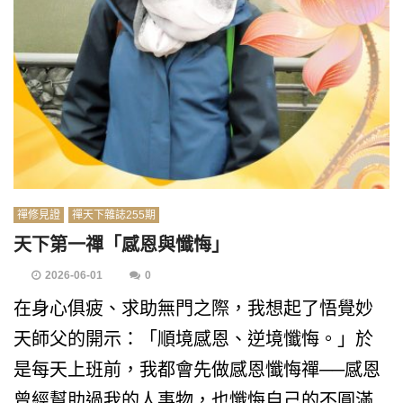
禪修見證
禪天下雜誌255期
天下第一禪「感恩與懺悔」
2026-06-01
0
在身心俱疲、求助無門之際，我想起了悟覺妙
天師父的開示：「順境感恩、逆境懺悔。」於
是每天上班前，我都會先做感恩懺悔禪──感恩
曾經幫助過我的人事物，也懺悔自己的不圓滿