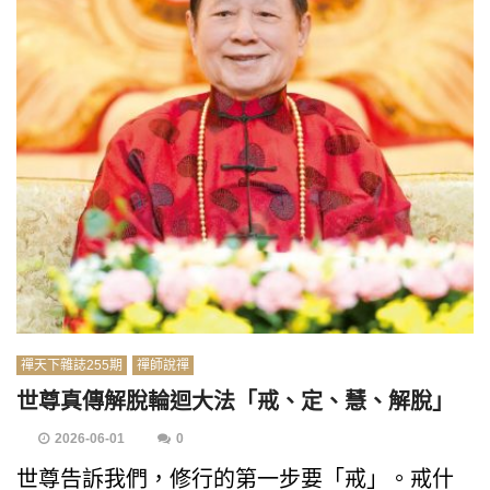
禪天下雜誌255期
禪師說禪
世尊真傳解脫輪迴大法「戒、定、慧、解脫」
2026-06-01
0
世尊告訴我們，修行的第一步要「戒」。戒什