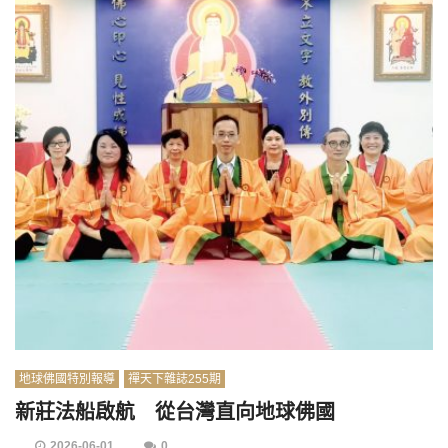
地球佛國特別報導
禪天下雜誌255期
新莊法船啟航 從台灣直向地球佛國
2026-06-01
0