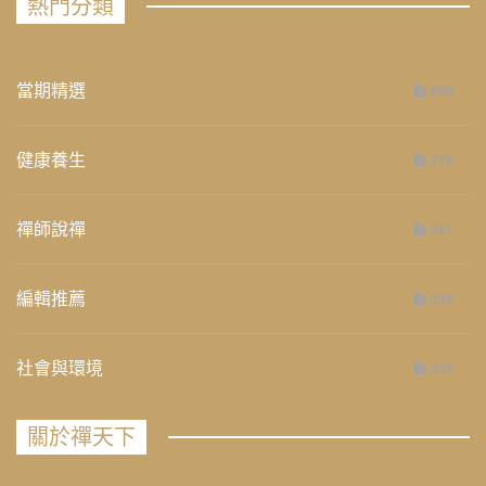
熱門分類
當期精選
658
健康養生
276
禪師說禪
267
編輯推薦
236
社會與環境
235
關於禪天下