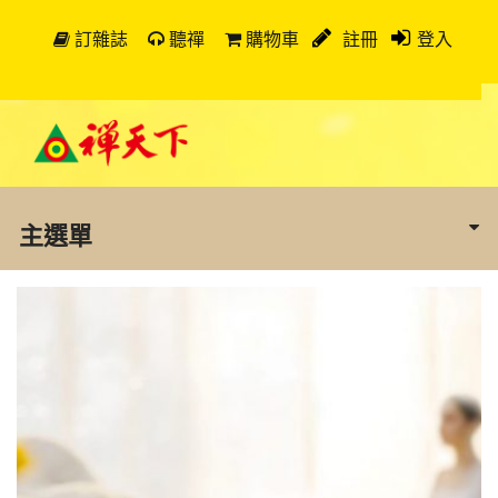
訂雜誌
聽禪
購物車
註冊
登入
主選單